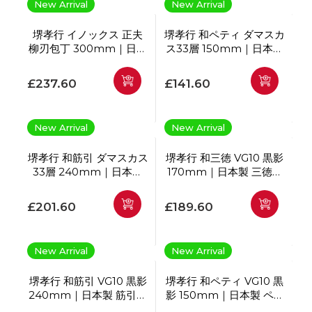
New Arrival
New Arrival
堺孝行 イノックス 正夫
堺孝行 和ペティ ダマスカ
柳刃包丁 300mm｜日本
ス33層 150mm｜日本製
製 刺身包丁 寿司包丁
ペティナイフ
通常価格
通常価格
£237.60
£141.60
New Arrival
New Arrival
堺孝行 和筋引 ダマスカス
堺孝行 和三徳 VG10 黒影
33層 240mm｜日本製
170mm｜日本製 三徳包
筋引包丁
丁
通常価格
通常価格
£201.60
£189.60
New Arrival
New Arrival
堺孝行 和筋引 VG10 黒影
堺孝行 和ペティ VG10 黒
240mm｜日本製 筋引包
影 150mm｜日本製 ペテ
丁
ィナイフ