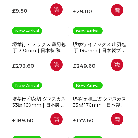
バット用 250×350mm
50枚
通常価格
£9.50
通常価格
£29.00
New Arrival
New Arrival
堺孝行 イノックス 薄刃包
堺孝行 イノックス 出刃包
丁 210mm｜日本製 和包
丁 180mm｜日本製プロ
丁 野菜包丁
フェッショナル和包丁
通常価格
通常価格
£273.60
£249.60
New Arrival
New Arrival
堺孝行 和菜切 ダマスカス
堺孝行 和三徳 ダマスカス
33層 160mm｜日本製 菜
33層 170mm｜日本製 三
切包丁
徳包丁
通常価格
通常価格
£189.60
£177.60