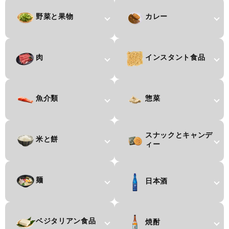
野菜と果物
カレー
肉
インスタント食品
魚介類
惣菜
スナックとキャンデ
米と餅
ィー
コンテンツに進む
麺
日本酒
ベジタリアン食品
焼酎