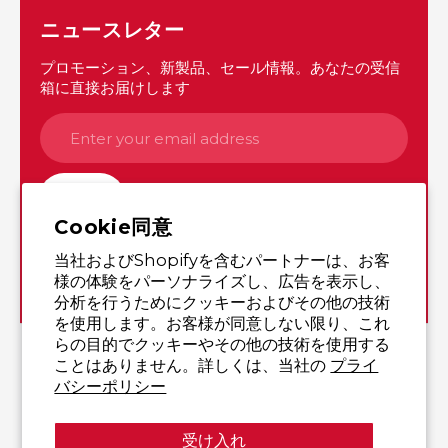
ニュースレター
プロモーション、新製品、セール情報。あなたの受信
箱に直接お届けします
購読
Cookie同意
当社およびShopifyを含むパートナーは、お客
Instagram
Twitter
様の体験をパーソナライズし、広告を表示し、
分析を行うためにクッキーおよびその他の技術
を使用します。お客様が同意しない限り、これ
らの目的でクッキーやその他の技術を使用する
© 2026,
Yutaka Shop Online
,
All rights reserved.
ことはありません。詳しくは、当社の
プライ
バシーポリシー
受け入れ