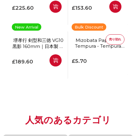
通常価格
通常価格
£225.60
£153.60
New Arrival
Bulk Discount
堺孝行 剣型和三徳 VG10
Mizobata Paper for
売り切れ
Tempura - Tempura
黒影 160mm｜日本製 三
Shikishi 100pc
徳包丁
通常価格
通常価格
£5.70
£189.60
人気のあるカテゴリ