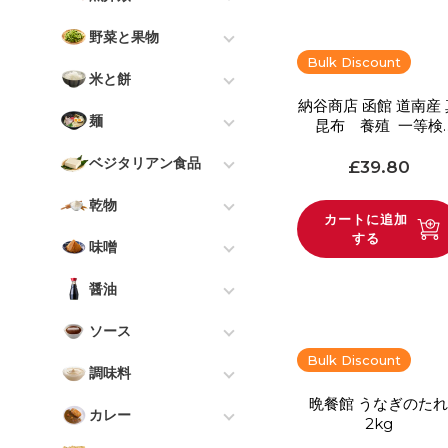
麺
中国ブランド
うどん
牛肉
魚介類 - すべて
野菜と果物
調味料
Lee Kum Kee
カレー
豚肉
魚
Bulk Discount
野菜と果物 - すべて
冷凍食品
香港ブランド
米と餅
鍋＆おでん
鶏
刺身
野菜
納谷商店 函館 道南産 
米と餅 - すべて
オーガニック
韓国ブランド
お弁当
麺
昆布 養殖 一等検
その他
貝
果物
500g
Premium Rice Milled
こだわり
台湾ブランド
麺類 - すべて
和食の朝食
ベジタリアン食品
通常価格
£39.80
in London
魚卵
漬物
ミールキット
東南アジア
ラーメン
Japanese Food Kit
ベジタリアンフード - す
乾物
米
海藻
べて
カートに追加
その他の必需品
蕎麦
乾物 - すべて
する
餅
その他
味噌
豆腐
うどん
小麦粉
味噌 - すべて
インスタントライス
醤油
納豆
焼きそば
パン粉
白味噌
醤油 - すべて
こんにゃく・白滝
ソース
その他
ふりかけ
赤味噌
濃口醤油
ソース - すべて
Bulk Discount
漬物
調味料
ごま
麦味噌
薄口醤油
お好み焼きソース
その他
調味料 - すべて
晩餐館 うなぎのた
カレー
その他
2kg
豆味噌
たまり醤油
とんかつソース
塩
カレー - すべて