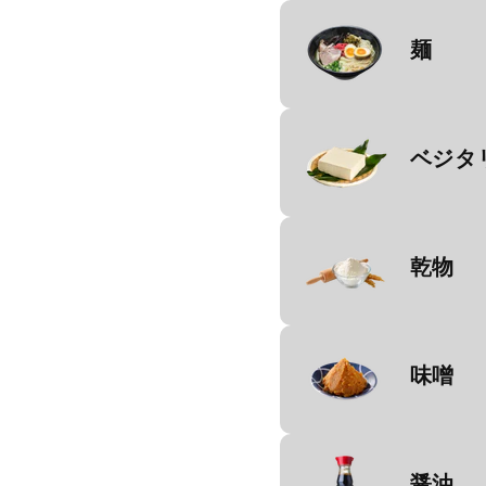
麺
ベジタ
乾物
味噌
醤油