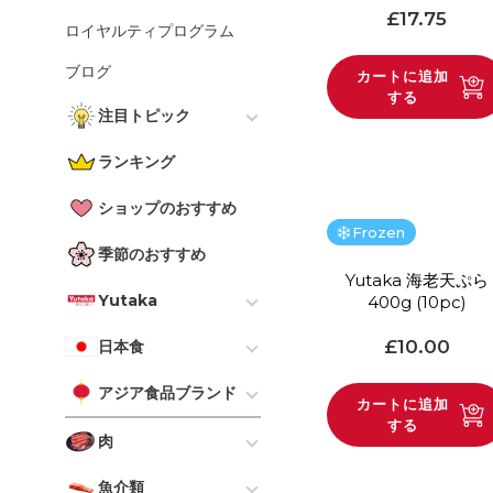
通常価格
£17.75
ロイヤルティプログラム
ブログ
カートに追加
する
注目トピック
本格日本食キット
ランキング
抹茶特集
ショップのおすすめ
ロンドン精米
Frozen
季節のおすすめ
シェフミールキット
Yutaka 海老天ぷら
Yutaka
400g (10pc)
おつまみ
Yutaka - All
通常価格
£10.00
日本食
寿司
日本食 - すべて
アジア食品ブランド
カートに追加
味噌
寿司
する
アジア食品ブランド - す
肉
米
べて
ラーメン
肉類 - 全て
魚介類