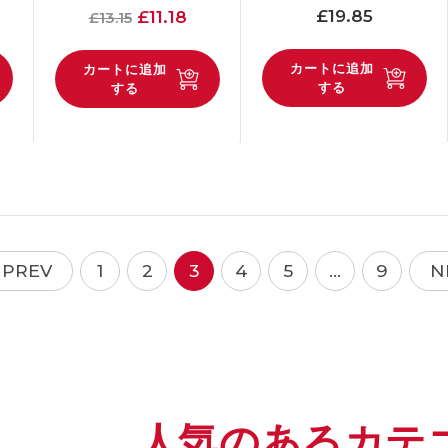
通常価格
通常価格
提示価格
£19.85
£11.18
£13.15
カートに追加
カートに追加
する
する
PREV
1
2
3
4
5
…
9
N
人気のあるカテ