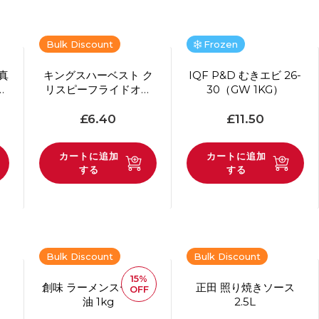
Bulk Discount
Frozen
真
キングスハーベスト ク
IQF P&D むきエビ 26-
リスピーフライドオニ
30（GW 1KG）
オン 1kg
通常価格
通常価格
£6.40
£11.50
カートに追加
カートに追加
する
する
Bulk Discount
Bulk Discount
15%
れ
創味 ラーメンスープ 醤
正田 照り焼きソース
OFF
油 1kg
2.5L