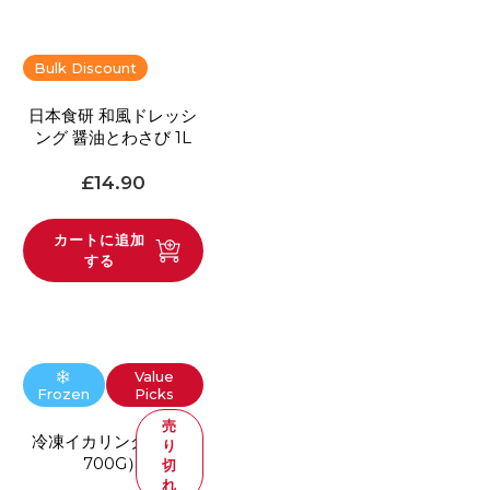
Bulk Discount
日本食研 和風ドレッシ
ング 醤油とわさび 1L
通常価格
£14.90
カートに追加
する
Value
Frozen
Picks
売
冷凍イカリング（GW
り
700G）
切
れ