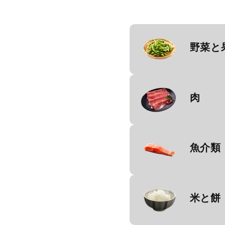
ボトル入り
ライト＆スムース
大吟醸
カクテル
ラガー
純米吟醸
ウィスキー
エール
吟醸
野菜と
その他
その他
純米・特別純米
本醸造・特別本醸造
肉
普通酒
その他
魚介類
米と餅