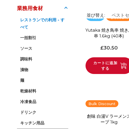
業務用食材
Bulk
並び替え:
Frozen
Discount
レストランでの利用 - す
べて
Yutaka 焼き鳥串 焼
串 1.6kg (40本)
一括割引
通常価格
£30.50
ソース
調味料
カートに追加
する
漬物
麺
乾燥材料
冷凍食品
Bulk Discount
ドリンク
創味 白湯V ラーメン
ープ 1kg
キッチン用品