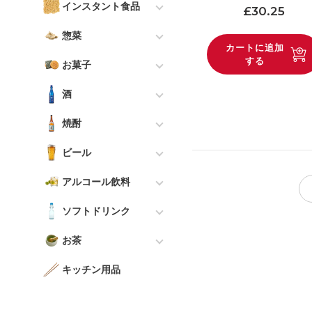
インスタント食品
合わせ味噌
通常価格
£30.25
刺身醤油
照り焼きソース
酢
カレールー
インスタント食品 - すべ
アジアン味噌
惣菜
オーガニック醤油
うなぎのタレ
て
料理酒
カートに追加
レトルトカレー
調理済み食品 - すべて
インスタント味噌汁
する
減塩醤油
お菓子
すき焼きソース
味噌汁
みりん
餃子
スナック菓子・キャンデ
その他
その他
しゃぶしゃぶのたれ
酒
ラーメン
わさびとからし
ィー - すべて
天ぷらとエビフライ
日本酒 - すべて
焼肉のタレ
その他
マヨネーズ
焼酎
スナック
唐揚げ
澪スパークリング日本酒
焼酎 - すべて
アジア料理のソース
ドレッシング
ビール
抹茶
焼き鳥
獺祭
芋（サツマイモ）
その他
ビール - すべて
かつお節
チョコレートスナック
アルコール飲料
中華まん
久保田
麦
シトラス＆トロピカル
出汁
アルコール飲料 - すべて
せんべい
その他
ソフトドリンク
受賞歴のある日本酒
ソジュ
フルーティー＆フローラ
油
梅酒
和菓子
ソフトドリンク - すべて
お茶
ル
テイスティングセット
その他
その他
ゆず
アイスクリーム
Summer Drinks
紅茶 - すべて
ビター＆ホッピー
スパークリング
キッチン用品
チューハイ＆ハイボール
その他
ヤクルト
茶葉＆ティーバッグ
スイート＆モルティ
純米大吟醸
パーソナルケア
リキュール
その他
コンテンツに進む