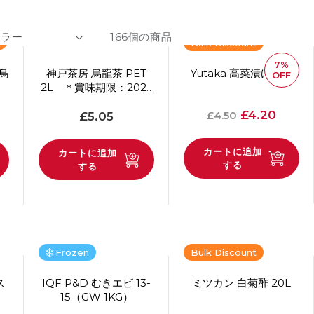
166個の商品
Bulk Discount
7%
き鳥
神戸茶房 烏龍茶 PET
Yutaka 高菜漬け 1kg
OFF
2L ＊賞味期限：2026
年8月31日
通常価格
提示価格
通常価格
£4.20
£4.50
£5.05
カートに追加
カートに追加
する
する
Frozen
Bulk Discount
ス
IQF P&D むきエビ 13-
ミツカン 白菊酢 20L
15（GW 1KG）