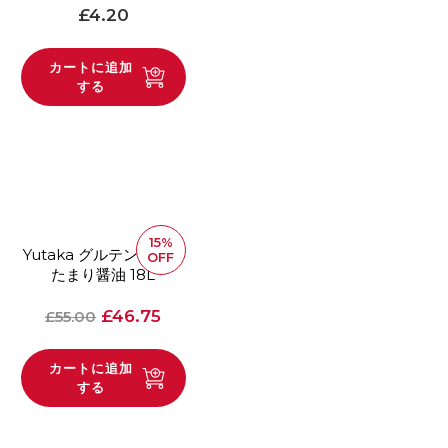
通常価格
£4.20
カートに追加
する
15%
Yutaka グルテンフリー
OFF
たまり醤油 18L
通常価格
提示価格
£46.75
£55.00
カートに追加
する